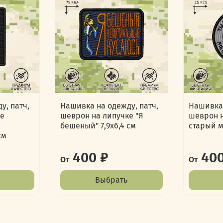
у, патч,
Нашивка на одежду, патч,
Нашивка 
ке
шеврон на липучке "Я
шеврон н
бешеный" 7,9х6,4 см
старый м
см
400 ₽
400
От
От
Выбрать