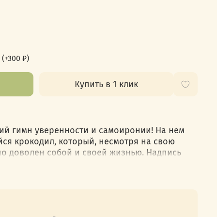
(+
300 ₽
)
Купить в 1 клик
ий гимн уверенности и самоиронии! На нем
я крокодил, который, несмотря на свою
но доволен собой и своей жизнью. Надпись
е — некуда" подчеркивает его философский
то-то менять, если и так всё отлично?
йдет для тех, кто умеет принимать себя таким,
ремится к постоянным изменениям или
 станет отличным украшением для рюкзака,