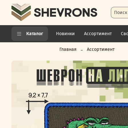
Каталог
Новинки
Ассортимент
Св
Shevrons.com
Главная
Ассортимент
-
Качественные
шевроны
и
нашивки