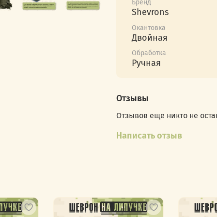
Бренд
куртки, бейсболки или 
Shevrons
выразить свою уверенн
Окантовка
Двойная
Носите этот шеврон с го
уровня, когда можно п
Обработка
мелочах. Он добавит в
Ручная
— человек, который зна
изменениях.
Отзывы
Отзывов еще никто не оста
Написать отзыв