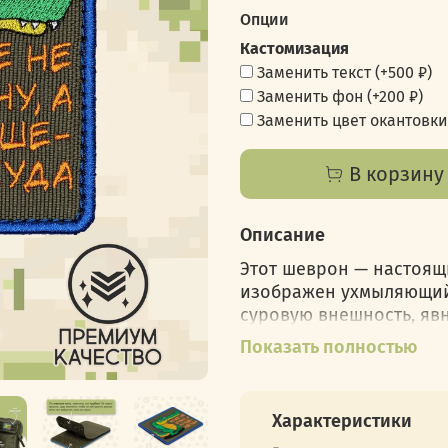
Опции
Кастомизация
Заменить текст
(+
500 ₽
)
Заменить фон
(+
200 ₽
)
Заменить цвет окантовки
В корзину
Описание
Этот шеврон — настоящ
изображен ухмыляющийс
суровую внешность, яв
"Хуже не стану, а лучш
Показать полностью
подход к жизни: зачем ч
Этот патч идеально подо
Характеристики
какой он есть, и не ст
подражанию другим. Он