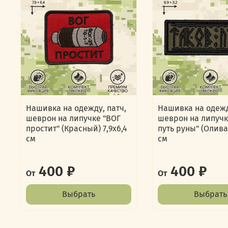
Нашивка на одежду, патч,
Нашивка на одежд
шеврон на липучке "ВОГ
шеврон на липучк
простит" (Красный) 7,9х6,4
путь руны" (Олива)
см
см
400 ₽
400 ₽
От
От
Выбрать
Выбрать