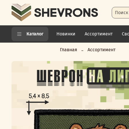
Каталог
Новинки
Ассортимент
Св
Shevrons.com
Главная
Ассортимент
-
Качественные
шевроны
и
нашивки