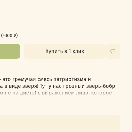
(+
300 ₽
)
Купить в 1 клик
— это гремучая смесь патриотизма и
в виде зверя! Тут у нас грозный зверь-бобр
но не на диете) с выражением лица, которое
Моя территория — моя ответственность!» Это
ься в любого, кто рискнёт посягнуть на его
 не просто так, а с мощнейшим посылом: "Кусь
асколько мощным будет каждый «кусь», когда