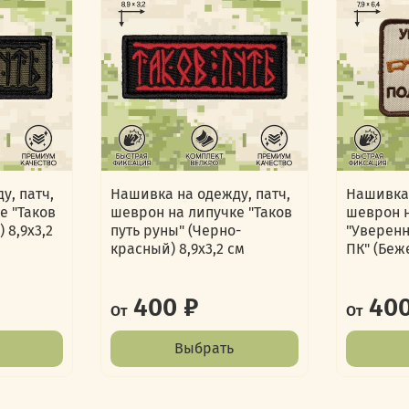
у, патч,
Нашивка на одежду, патч,
Нашивка 
е "Таков
шеврон на липучке "Таков
шеврон 
 8,9х3,2
путь руны" (Черно-
"Уверен
красный) 8,9х3,2 см
ПК" (Беж
400 ₽
400
От
От
Выбрать