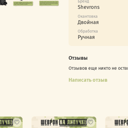
Бренд
этот зверёк берёт на се
Shevrons
Патриотический укус — э
Окантовка
шеврон на твоей куртке
Двойная
человек, готовый защи
Обработка
лапками). Вроде бы сим
Ручная
врагов!
Этот шеврон не только 
всем вокруг: "На моей с
Отзывы
Отзывов еще никто не оста
Написать отзыв