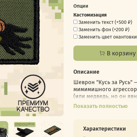
Опции
Кастомизация
Заменить текст
(+
500 ₽
)
Заменить фон
(+
200 ₽
)
Заменить цвет окантовки
В корзину
Описание
Шеврон "Кусь за Русь" 
мимимишного агрессора 
(или медведь, но он яв
говорит только одно: «
Показать полностью
животное готово вцепит
родные леса и поля. Но
за Русь!"
Характеристики
Ты только представь, н