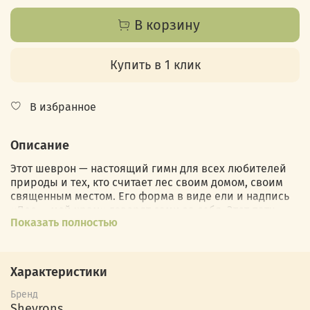
В корзину
Купить в 1 клик
В избранное
Описание
Этот шеврон — настоящий гимн для всех любителей
природы и тех, кто считает лес своим домом, своим
священным местом. Его форма в виде ели и надпись
«Лес — мой храм» говорят сами за себя. Этот патч
Показать полностью
словно пропитан духом лесов, густой зеленью и
шёпотом ветра среди сосен.
Для человека, который находит в лесу умиротворение
Характеристики
и гармонию, этот шеврон станет символом связи с
природой. Он говорит о том, что настоящий покой и
Бренд
сила находятся не в стенах городских зданий, а среди
Shevrons