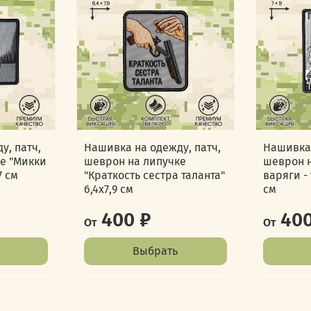
у, патч,
Нашивка на одежду, патч,
Нашивка 
е "Микки
шеврон на липучке
шеврон н
7 см
"Краткость сестра таланта"
варяги -
6,4х7,9 см
см
400 ₽
400
От
От
Выбрать