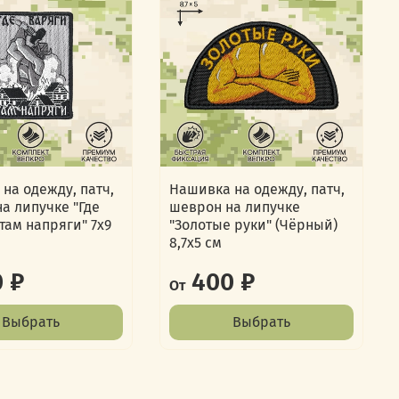
на одежду, патч,
Нашивка на одежду, патч,
а липучке "Где
шеврон на липучке
 там напряги" 7х9
"Золотые руки" (Чёрный)
8,7х5 см
 ₽
400 ₽
От
Выбрать
Выбрать