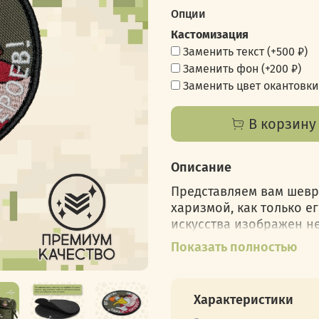
Опции
Кастомизация
Заменить текст
(+
500 ₽
)
Заменить фон
(+
200 ₽
)
Заменить цвет окантовки
В корзину
Описание
Представляем вам шевр
харизмой, как только е
искусства изображен не
легендарный герой муль
Показать полностью
Зигзаг, известный сво
неисчерпаемым оптимиз
Характеристики
заявляет: "От винта!" 
приключений и безумных