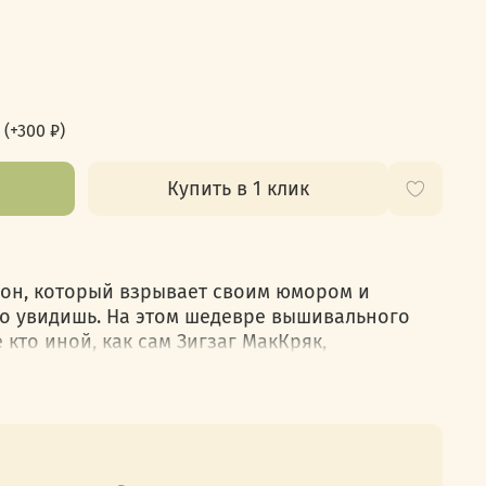
(+
300 ₽
)
Купить в 1 клик
он, который взрывает своим юмором и
го увидишь. На этом шедевре вышивального
 кто иной, как сам Зигзаг МакКряк,
тсериала "Чудеса на виражах".
ими непредсказуемыми полетами и
мом, смотрит на вас с шеврона и уверенно
Этот возглас знаком всем поклонникам
 идей. В его глазах можно увидеть огонь,