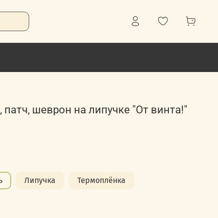
 патч, шеврон на липучке "От винта!"
ь
Липучка
Термоплёнка