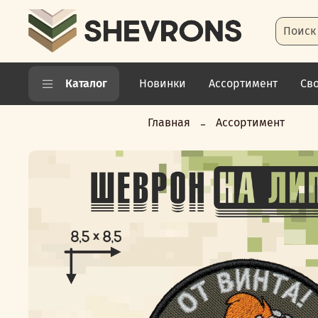
Каталог
Новинки
Ассортимент
Св
Shevrons.com
Главная
Ассортимент
-
Качественные
шевроны
и
нашивки