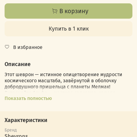
В корзину
Купить в 1 клик
В избранное
Описание
Этот шеврон — истинное олицетворение мудрости
космического масштаба, завёрнутой в оболочку
добродушного пришельца с планеты Мелмак!
Встречайте Альфа — мастера сарказма, короля
Показать полностью
кулинарных рецептов с котами и просто парня,
который знает, как сделать жизнь веселее. С его
знаменитой улыбкой и приподнятыми бровями он
словно говорит: «Расслабьтесь, народ, поменьше
Характеристики
пафоса! Мы все тут на любителя…».
Бренд
Эта нашивка напоминает всем нам, что не стоит
Shevrons