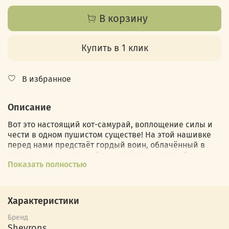
В корзину
Купить в 1 клик
В избранное
Описание
Вот это настоящий кот-самурай, воплощение силы и
чести в одном пушистом существе! На этой нашивке
перед нами предстаёт гордый воин, облачённый в
традиционные самурайские доспехи, готовый к
Показать полностью
любым испытаниям. Взгляд этого кота — серьёзный и
сосредоточенный, как будто он готовится к важной
битве или защищает свой дом от вторжения. На фоне
красного круга, символизирующего восходящее
Характеристики
солнце, этот кот выглядит ещё более внушительно.
Бренд
Этот патч идеально подойдёт для тех, кто любит
Shevrons